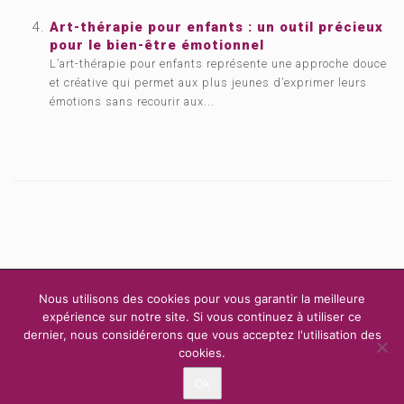
Art-thérapie pour enfants : un outil précieux
pour le bien-être émotionnel
L’art-thérapie pour enfants représente une approche douce
et créative qui permet aux plus jeunes d’exprimer leurs
émotions sans recourir aux...
Copyright © 2015, 2026
Art Thérapie Belgique.
Tous droits réservés.
Nous utilisons des cookies pour vous garantir la meilleure
Privium – Des services qui soutiennent vos soins. Pour psychologues,
expérience sur notre site. Si vous continuez à utiliser ce
psychotherapeutes et hypnotherapeutes.
dernier, nous considérerons que vous acceptez l'utilisation des
cookies.
RGPD - Politique de Protection de la Vie Privée
ACCUEIL
ART-THÉRAPIE
THÉRAPEUTES
ADRESSES
Ok
CONTACT
VOUS ÊTES ART-THÉRAPEUTE ?
BLOG