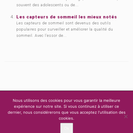
souvent des adolescents ou de...
Les capteurs de sommeil les mieux notés
Les capteurs de sommeil sont devenus des outils
populaires pour surveiller et améliorer la qualité du
sommeil. Avec l’essor de...
Copyright © 2015, 2026
Art Thérapie Belgique.
Tous droits réservés.
Nous utilisons des cookies pour vous garantir la meilleure
Privium – Des services qui soutiennent vos soins. Pour psychologues,
expérience sur notre site. Si vous continuez à utiliser ce
psychotherapeutes et hypnotherapeutes.
dernier, nous considérerons que vous acceptez l'utilisation des
cookies.
RGPD - Politique de Protection de la Vie Privée
ACCUEIL
ART-THÉRAPIE
THÉRAPEUTES
ADRESSES
Ok
CONTACT
VOUS ÊTES ART-THÉRAPEUTE ?
BLOG