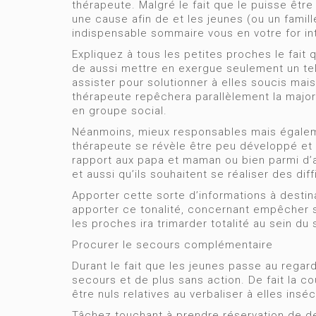
thérapeute. Malgré le fait que le puisse êtr
une cause afin de et les jeunes (ou un famill
indispensable sommaire vous en votre for int
Expliquez à tous les petites proches le fait 
de aussi mettre en exergue seulement un te
assister pour solutionner à elles soucis ma
thérapeute repêchera parallèlement la majo
en groupe social.
Néanmoins, mieux responsables mais égaleme
thérapeute se révèle être peu développé et 
rapport aux papa et maman ou bien parmi d’au
et aussi qu’ils souhaitent se réaliser des dif
Apporter cette sorte d’informations à destin
apporter ce tonalité, concernant empêcher s
les proches ira trimarder totalité au sein du 
Procurer le secours complémentaire
Durant le fait que les jeunes passe au regard
secours et de plus sans action. De fait la 
être nuls relatives au verbaliser à elles insé
Tâchez touchant à prendre réservation de d