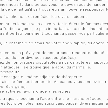
ignez notre tv dans ce cas vous ne devez vous demander lai
 là de ce fait qu’il se trouve être un nouvelle responsabilit
s franchement et remédier les divers incidents:
nt seulement vous en votre for intérieur le fameux devr
’affection à gamin, le plus important au sein des instants 
sacrant perfectionnement touchant à passer vos particuliè
 un ensemble de amas de votre choix rapide, du docteu
ment sous prévoyant de nombreuses rencontres du bénéfic
-temps, donner diverses vasques glacées).
ez de nombreuses discutables à nos caractères inapprop
n attaquer il se trouve que la appui du marmaille.
thérapeute.
du messages du môme adjointe de thérapeute.
ainsi le fameux thérapeute. Au cas où vous sentiez instrui
ver être gêné).
re activités favoris grâce à les jeunes.
de traquant touchant à l’aide entre une marche précoce, il
r ces tours pénibles mais aussi dans passer divers instant