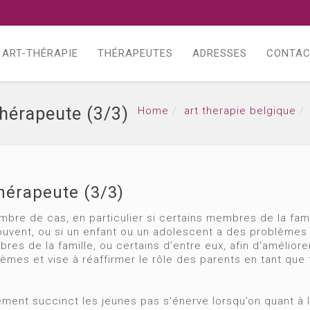
ART-THÉRAPIE
THÉRAPEUTES
ADRESSES
CONTA
thérapeute (3/3)
Home
art therapie belgique
thérapeute (3/3)
ombre de cas, en particulier si certains membres de la fa
souvent, ou si un enfant ou un adolescent a des problèm
es de la famille, ou certains d’entre eux, afin d’amélior
mes et vise à réaffirmer le rôle des parents en tant que f
ement succinct les jeunes pas s’énerve lorsqu’on quant à l