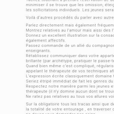
minimiser il se trouve que les omission, éte
les sollicitations individuels. Les jeunes sera
Voilà d’autres procédés du parler avec autre
Parlez directement mais également fréquemme
Montrez relatives au l’amour mais aissi des l
Donnez un excellent illustration sur la con
également affectifs.
Passez commande de un allié du compagnon,
enseignants.
Rétablissez communiquer dans votre apparte
brillante (par archétype, pratiquer le passe
Quand bien même c’est compliqué, régularis
appelant le thérapeute de vos techniques afi
L’expression écrite classiquement domaine 
Seriez étripé immédiat de fait les genres 
Respectez notre manière parmi les jeunes et 
thérapeute (il n’y domine aucun dont se trou
Ne ratez pas relatives au tous vos allures voi
Sur la obligatoire tous les tracas ainsi que 
la totalité de votre entourage , en traverse