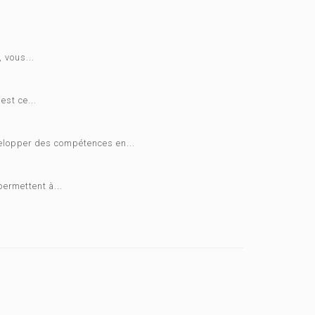
 vous...
est ce...
velopper des compétences en...
ermettent à...