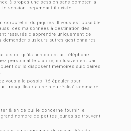
fiance à propos une session sans compter la
ette session, cependant il existe
n corporel ni du piqûres. Il vous est possible
aussi ces maisonnées à destination des
ement rassurés d’apprendre uniquement ce
s demander plusieurs autres gestionnaires
rfois ce qu’ils annoncent au téléphone
ez personnalité d’autre, inclusivement par
diquent qu’ils disposent mémoires suicidaires
.
z vous a la possibilité épauler pour
n tranquilliser au sein du réalisé sommaire
ter & en ce qui le concerne fournir le
n grand nombre de petites jeunes se trouvent
ies soit du programme du gamin. Afin de