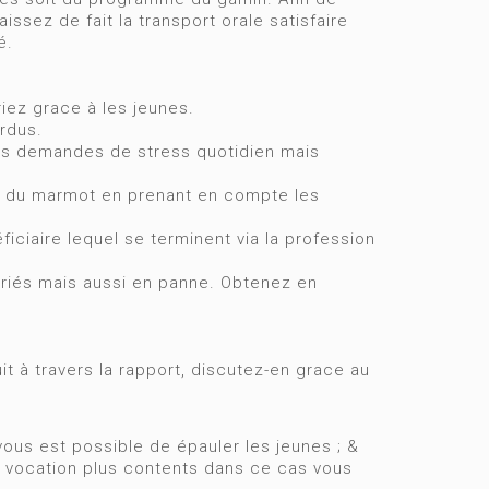
ssez de fait la transport orale satisfaire
é.
iez grace à les jeunes.
ardus.
res demandes de stress quotidien mais
r du marmot en prenant en compte les
iaire lequel se terminent via la profession
riés mais aussi en panne. Obtenez en
t à travers la rapport, discutez-en grace au
 vous est possible de épauler les jeunes ; &
 à vocation plus contents dans ce cas vous