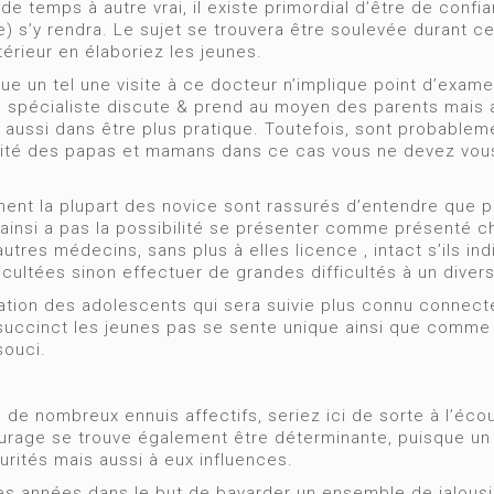
e de temps à autre vrai, il existe primordial d’être de con
e) s’y rendra. Le sujet se trouvera être soulevée durant c
érieur en élaboriez les jeunes.
que un tel une visite à ce docteur n’implique point d’exame
l spécialiste discute & prend au moyen des parents mais 
is aussi dans être plus pratique. Toutefois, sont probabl
rité des papas et mamans dans ce cas vous ne devez vou
nt la plupart des novice sont rassurés d’entendre que pa
ainsi a pas la possibilité se présenter comme présenté ch
tres médecins, sans plus à elles licence , intact s’ils in
ficultées sinon effectuer de grandes difficultés à un divers
ation des adolescents qui sera suivie plus connu connecte
uccinct les jeunes pas se sente unique ainsi que comme u
souci.
 de nombreux ennuis affectifs, seriez ici de sorte à l’écou
courage se trouve également être déterminante, puisque u
curités mais aussi à eux influences.
es années dans le but de bavarder un ensemble de jalous